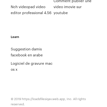
Comment publier une
Nch videopad video
video imovie sur
editor professional 4.56
youtube
Learn
Suggestion damis
facebook en arabe
Logiciel de gravure mac
os x
© 2019 https://loadsfilesiqav.web.app, Inc. All rights
reserved.