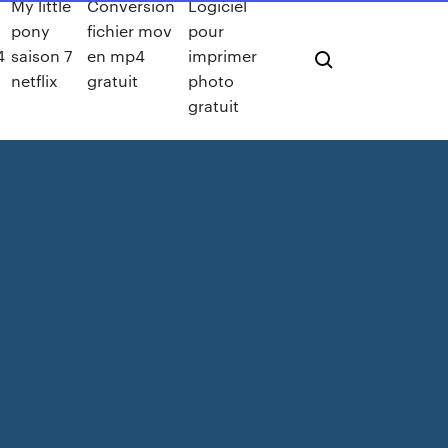
My little
Conversion
Logiciel
pony
fichier mov
pour
4
saison 7
en mp4
imprimer
netflix
gratuit
photo
gratuit